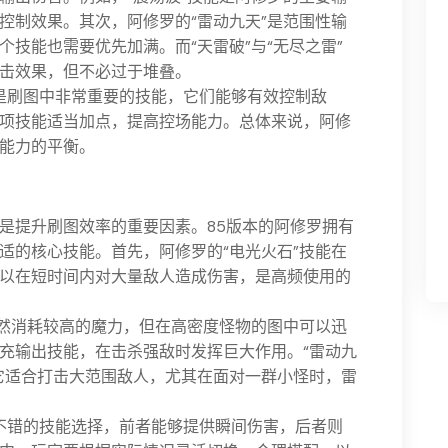
控制效果。其次，阿修罗的“雷动九天”是范围性输
技能也需要优先加满。而“天雷破”与“无尽之雷”
击效果，但不必过于堆叠。
也是刷图中非常重要的技能，它们能够有效控制敌
项技能适当加点，提高控场能力。总体来说，阿修
能力的平衡。
是提升刷图效率的重要因素。85版本的阿修罗拥有
适的核心技能。首先，阿修罗的“电光火石”技能在
以在短时间内对大量敌人造成伤害，是高频使用的
虽然消耗较高的魔力，但在高密度怪物的图中可以迅
充输出技能，在击杀强敌时发挥巨大作用。“雷动九
它适合打击大范围敌人，尤其在面对一群小怪时，雷
是不错的技能选择，前者能够提供瞬间伤害，后者则