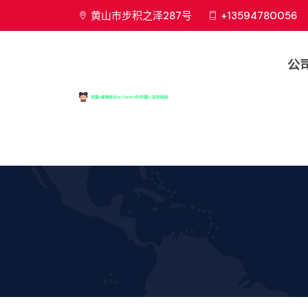
黄山市步积之泽287号
+13594780056
公