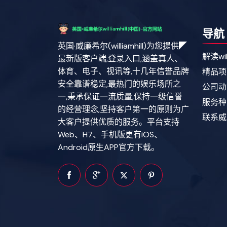
导航
英国·威廉希尔(williamhill)为您提供◤
解读wil
最新版客户端,登录入口,涵盖真人、
体育、电子、视讯等,十几年信誉品牌
精品项
安全靠谱稳定,最热门的娱乐场所之
公司动
一,秉承保证一流质量,保持一级信誉
服务种
的经营理念,坚持客户第一的原则为广
联系威廉希
大客户提供优质的服务。平台支持
Web、H7、手机版更有iOS、
Android原生APP官方下载。